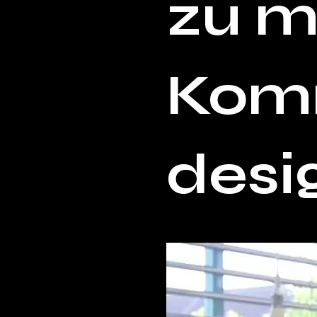
zu m
Komm
desi