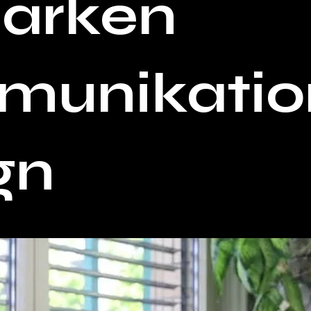
arken
unikatio
gn