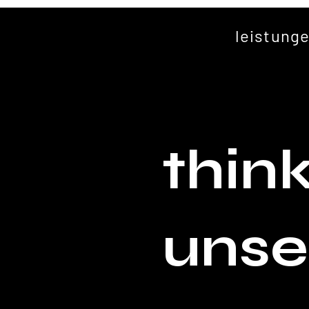
leistung
thin
unse