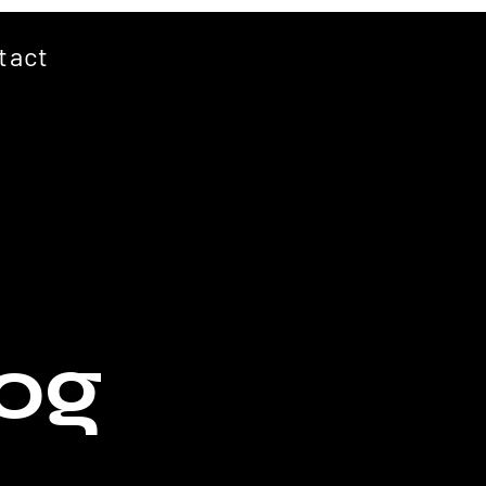
tact
log