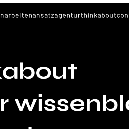
en
arbeiten
ansatz
agentur
thinkabout
con
kabout
r wissenb