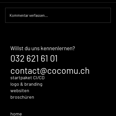
Kommentar verfassen...
Der unsichtbare Kaufentscheid:
Warum Ihre Marke überzeugt,
bevor Sales überhaupt im
Willst du uns kennenlernen?
Gespräch ist
032 621 61 01
contact@cocomu.ch
startpaket CI/CD
logo & branding
websiten
broschüren
home