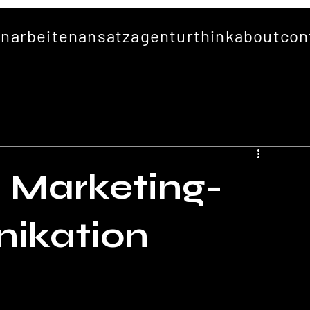
en
arbeiten
ansatz
agentur
thinkabout
con
: Marketing-
ikation