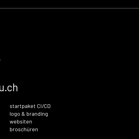
s vs.
Social Media Marketin
n
– drei Trends, die 2017
dominieren
?
u.ch
startpaket CI/CD
logo & branding
websiten
broschüren