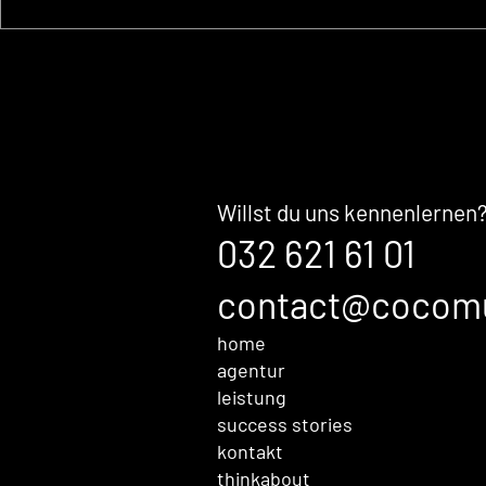
Up to date mit KI,
Farbtrend
Marketing Automation &
Evergree
aktuellen SEO Trends
Willst du uns kennenlernen
032 621 61 01
contact@cocom
home
agentur
leistung
success stories
kontakt
thinkabout