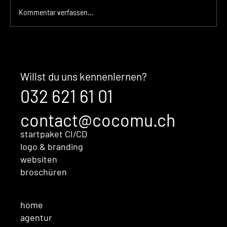
Kommentar verfassen...
Der unsichtbare Kaufentscheid:
Warum Ihre Marke überzeugt,
bevor Sales überhaupt im
Willst du uns kennenlernen?
Gespräch ist
032 621 61 01
contact@cocomu.ch
startpaket CI/CD
logo & branding
websiten
broschüren
home
agentur