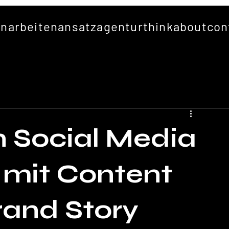
en
arbeiten
ansatz
agentur
thinkabout
con
n Social Media
mit Content
rand Story