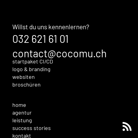
Der unsichtbare Kaufentscheid:
Warum Ihre Marke überzeugt,
bevor Sales überhaupt im
Willst du uns kennenlernen?
Gespräch ist
032 621 61 01
contact@cocomu.ch
startpaket CI/CD
logo & branding
websiten
broschüren
home
agentur
leistung
success stories
kontakt