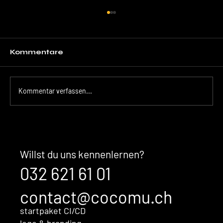
Kommentare
Kommentar verfassen...
Der unsichtbare Kaufentscheid:
Warum Ihre Marke überzeugt,
bevor Sales überhaupt im
Willst du uns kennenlernen?
Gespräch ist
032 621 61 01
contact@cocomu.ch
startpaket CI/CD
logo & branding