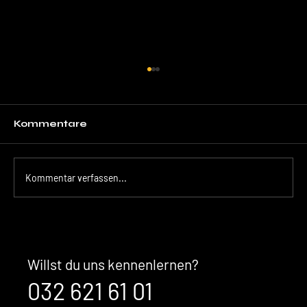
Kommentare
Kommentar verfassen...
Der unsichtbare Kaufentscheid:
Warum Ihre Marke überzeugt,
bevor Sales überhaupt im
Willst du uns kennenlernen?
Gespräch ist
032 621 61 01