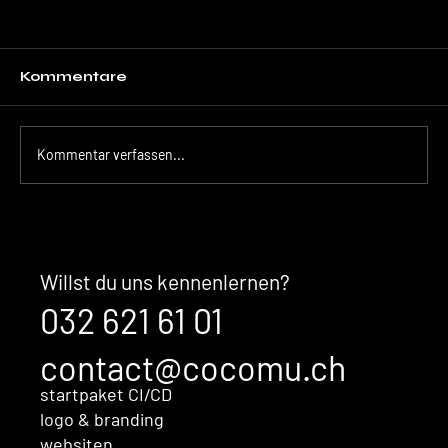
Kommentare
Kommentar verfassen...
Der unsichtbare Kaufentscheid:
Warum Ihre Marke überzeugt,
bevor Sales überhaupt im
Willst du uns kennenlernen?
Gespräch ist
032 621 61 01
contact@cocomu.ch
startpaket CI/CD
logo & branding
websiten