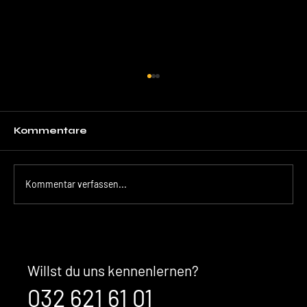
Kommentare
Kommentar verfassen...
Der unsichtbare Kaufentscheid:
Warum Ihre Marke überzeugt,
bevor Sales überhaupt im
Willst du uns kennenlernen?
Gespräch ist
032 621 61 01