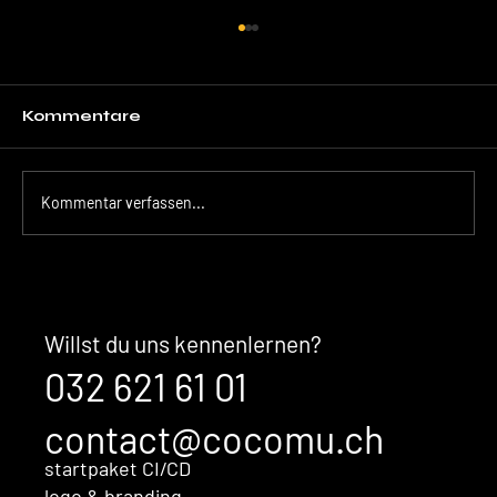
Kommentare
Kommentar verfassen...
Der unsichtbare Kaufentscheid:
Warum Ihre Marke überzeugt,
bevor Sales überhaupt im
Willst du uns kennenlernen?
Gespräch ist
032 621 61 01
contact@cocomu.ch
startpaket CI/CD
logo & branding