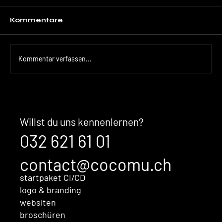
Kommentare
Kommentar verfassen...
Der unsichtbare Kaufentscheid:
Warum Ihre Marke überzeugt,
bevor Sales überhaupt im
Willst du uns kennenlernen?
Gespräch ist
032 621 61 01
contact@cocomu.ch
startpaket CI/CD
logo & branding
websiten
broschüren