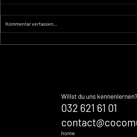
Kommentar verfassen...
Ein kleiner Schritt für
Der unsic
mich. Ein grosser Schritt
Kaufents
für mein Unternehmen.
Ihre Mark
bevor Sal
im Gesprä
Willst du uns kennenlernen
032 621 61 01
contact@cocom
home