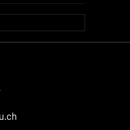
htbare
Website-Refresh für
cheid: Warum
KMU: Warum «neu»
e überzeugt,
nicht automatisch
es überhaupt
besser ist.
ch ist
?
u.ch