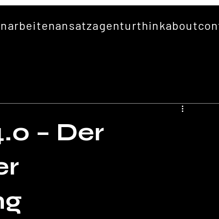
en
arbeiten
ansatz
agentur
thinkabout
con
.0 – Der
er
ng