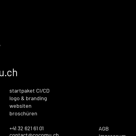
e überzeugt,
nicht automatisch
es überhaupt
besser ist.
ch ist
?
u.ch
startpaket CI/CD
logo & branding
websiten
broschüren
+41 32 621 61 01
AGB
contact@cocomu.ch
Impressum