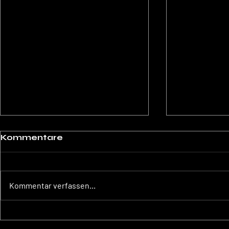
Kommentare
Kommentar verfassen...
Ein kleiner Schritt für
Der unsic
mich. Ein grosser Schritt
Kaufents