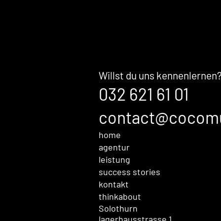
für mein Unternehmen.
Ihre Mark
bevor Sal
im Gesprä
Willst du uns kennenlernen
032 621 61 01
contact@cocom
home
agentur
leistung
success stories
kontakt
thinkabout
Solothurn
lagerhausstrasse 1