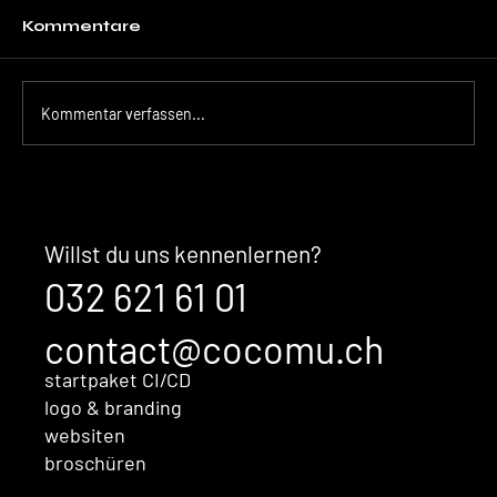
Kommentare
Kommentar verfassen...
Der unsichtbare Kaufentscheid:
Warum Ihre Marke überzeugt,
bevor Sales überhaupt im
Willst du uns kennenlernen?
Gespräch ist
032 621 61 01
contact@cocomu.ch
startpaket CI/CD
logo & branding
websiten
broschüren