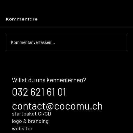
Kommentare
Kommentar verfassen...
Der unsichtbare Kaufentscheid:
Warum Ihre Marke überzeugt,
bevor Sales überhaupt im
Willst du uns kennenlernen?
Gespräch ist
032 621 61 01
contact@cocomu.ch
startpaket CI/CD
logo & branding
websiten