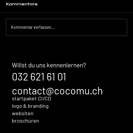
Kommentare
Kommentar verfassen...
Der unsichtbare Kaufentscheid:
Warum Ihre Marke überzeugt,
bevor Sales überhaupt im
Willst du uns kennenlernen?
Gespräch ist
032 621 61 01
contact@cocomu.ch
startpaket CI/CD
logo & branding
websiten
broschüren