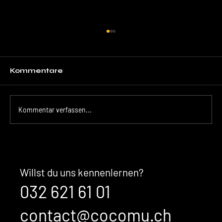
Kommentare
Kommentar verfassen...
Halo Effect – warum starke
Marken zuerst über den Eindruck
wirken und erst dann über
Willst du uns kennenlernen?
Argumente
032 621 61 01
contact@cocomu.ch