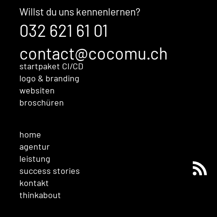
bevor Sales überhaupt im
Willst du uns kennenlernen?
Gespräch ist
032 621 61 01
contact@cocomu.ch
startpaket CI/CD
logo & branding
websiten
broschüren
home
agentur
leistung
success stories
kontakt
thinkabout