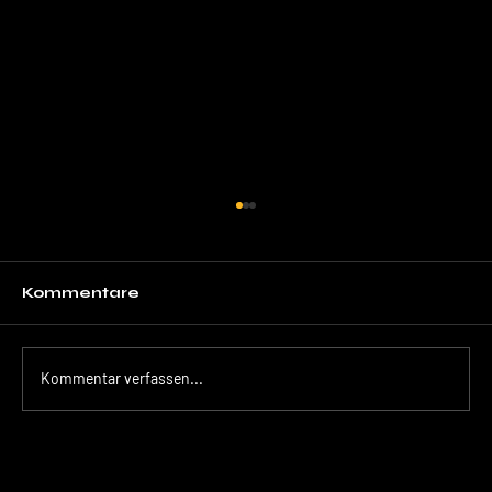
Kommentare
Kommentar verfassen...
Der unsichtbare Kaufentscheid:
Warum Ihre Marke überzeugt,