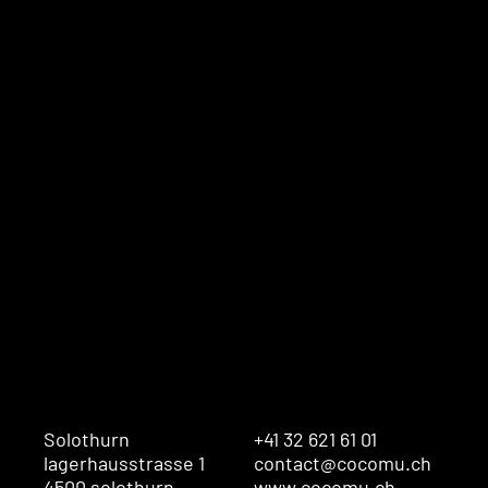
Solothurn
+41 32 621 61 01
lagerhausstrasse 1
contact@cocomu.ch
4500 solothurn
www.cocomu.ch