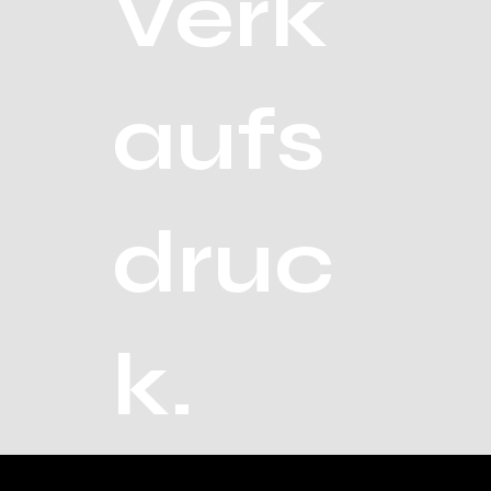
Verk
aufs
druc
k.