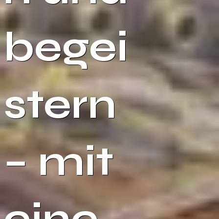
begei
stern
– mit
eine