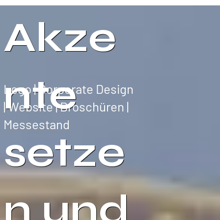
Akze
nte
Logo | Corporate Design
| Website | Broschüren |
Messestand
setze
n und