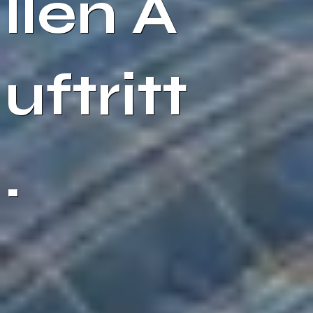
llen A
uftritt
.