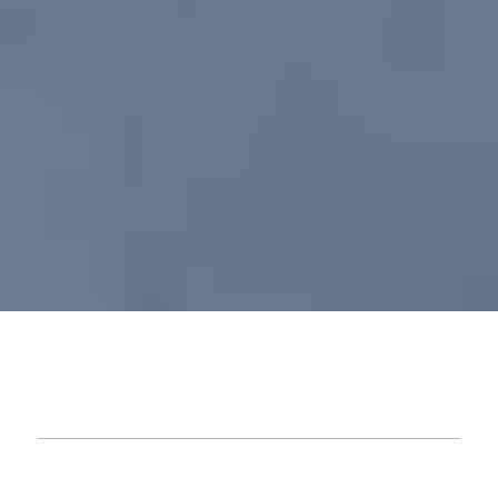
Markenagentur – braucht eine Lösung
immer erst ein Problem?
Kunden gezielt ansprechen, wirksam aktiveren