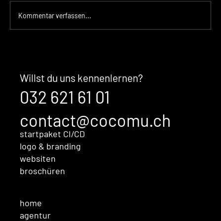
Kommentar verfassen...
Halo Effect – warum starke
Marken zuerst über den Eindruck
wirken und erst dann über
Willst du uns kennenlernen?
Argumente
032 621 61 01
contact@cocomu.ch
startpaket CI/CD
logo & branding
websiten
broschüren
home
agentur